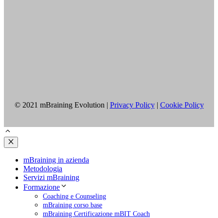
© 2021 mBraining Evolution |
Privacy Policy
|
Cookie Policy
Chiudi
mBraining in azienda
Metodologia
Servizi mBraining
Formazione
Coaching e Counseling
mBraining corso base
mBraining Certificazione mBIT Coach