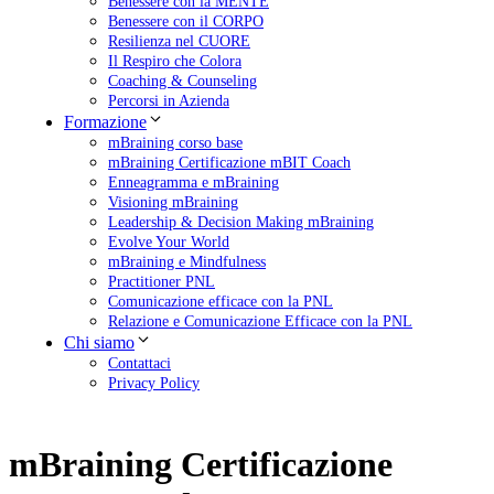
Benessere con la MENTE
Benessere con il CORPO
Resilienza nel CUORE
Il Respiro che Colora
Coaching & Counseling
Percorsi in Azienda
Formazione
mBraining corso base
mBraining Certificazione mBIT Coach
Enneagramma e mBraining
Visioning mBraining
Leadership & Decision Making mBraining
Evolve Your World
mBraining e Mindfulness
Practitioner PNL
Comunicazione efficace con la PNL
Relazione e Comunicazione Efficace con la PNL
Chi siamo
Contattaci
Privacy Policy
mBraining Certificazione