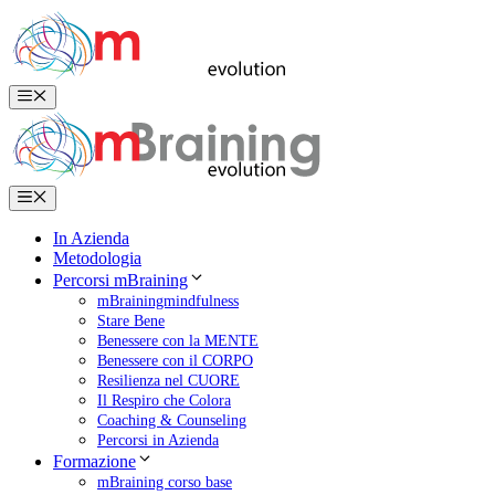
Vai
al
contenuto
Menu
Menu
In Azienda
Metodologia
Percorsi mBraining
mBrainingmindfulness
Stare Bene
Benessere con la MENTE
Benessere con il CORPO
Resilienza nel CUORE
Il Respiro che Colora
Coaching & Counseling
Percorsi in Azienda
Formazione
mBraining corso base